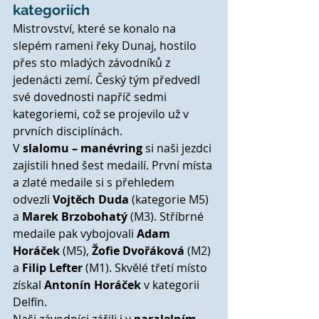
kategoriích
Mistrovství, které se konalo na 
slepém rameni řeky Dunaj, hostilo 
přes sto mladých závodníků z 
jedenácti zemí. Český tým předvedl 
své dovednosti napříč sedmi 
kategoriemi, což se projevilo už v 
prvních disciplínách.
V 
slalomu – manévring
 si naši jezdci 
zajistili hned šest medailí. První místa 
a zlaté medaile si s přehledem 
odvezli 
Vojtěch Duda
 (kategorie M5) 
a 
Marek Brzobohatý
 (M3). Stříbrné 
medaile pak vybojovali 
Adam 
Horáček
 (M5), 
Žofie Dvořáková
 (M2) 
a 
Filip Lefter
 (M1). Skvělé třetí místo 
získal 
Antonín Horáček
 v kategorii 
Delfín.