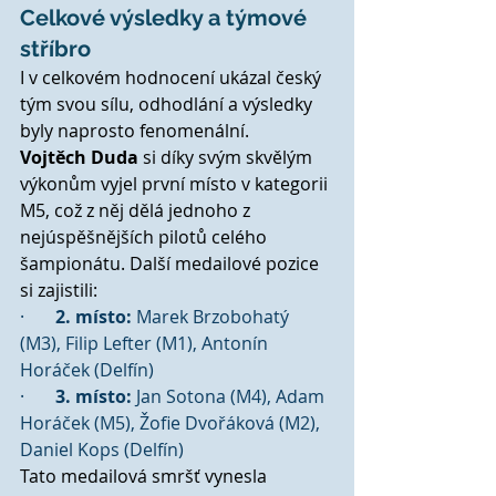
Celkové výsledky a týmové 
stříbro
I v celkovém hodnocení ukázal český 
tým svou sílu, odhodlání a výsledky 
byly naprosto fenomenální.
Vojtěch Duda
 si díky svým skvělým 
výkonům vyjel první místo v kategorii 
M5, což z něj dělá jednoho z 
nejúspěšnějších pilotů celého 
šampionátu. Další medailové pozice 
si zajistili:
·       
2. místo:
 Marek Brzobohatý 
(M3), Filip Lefter (M1), Antonín 
Horáček (Delfín)
·       
3. místo:
 Jan Sotona (M4), Adam 
Horáček (M5), Žofie Dvořáková (M2), 
Daniel Kops (Delfín)
Tato medailová smršť vynesla 