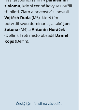
Naši závodníci zářili i v 
paralelním 
slalomu
, kde si cenné kovy zasloužili 
tři piloti. Zlato a prvenství si odvezli 
Vojtěch Duda
 (M5), který tím 
potvrdil svou dominanci, a také 
Jan 
Sotona
 (M4) a 
Antonín Horáček
(Delfín). Třetí místo obsadil 
Daniel 
Kops
 (Delfín).
Český tým fandí na závodišti