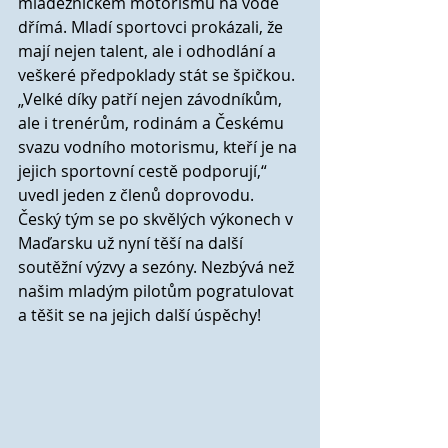
mládežnickém motorismu na vodě 
dřímá. Mladí sportovci prokázali, že 
mají nejen talent, ale i odhodlání a 
veškeré předpoklady stát se špičkou.
„Velké díky patří nejen závodníkům, 
ale i trenérům, rodinám a Českému 
svazu vodního motorismu, kteří je na 
jejich sportovní cestě podporují,“ 
uvedl jeden z členů doprovodu.
Český tým se po skvělých výkonech v 
Maďarsku už nyní těší na další 
soutěžní výzvy a sezóny. Nezbývá než 
našim mladým pilotům pogratulovat 
a těšit se na jejich další úspěchy!