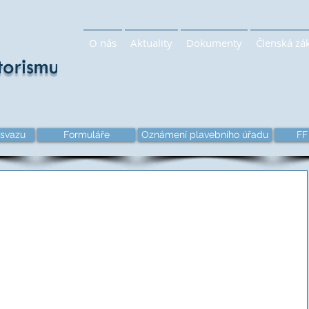
O nás
Aktuality
Dokumenty
Členská zá
svazu
Formuláře
Oznámení plavebního úřadu
FF