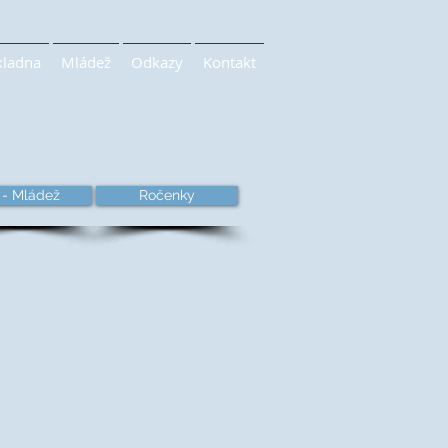
kladna
Mládež
Odkazy
Kontakt
 - Mládež
Ročenky