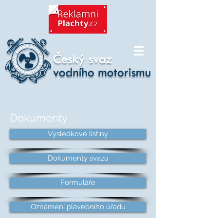
Dokumenty
Výsledkové listiny
Dokumenty svazu
Formuláře
Oznámení plavebního úřadu