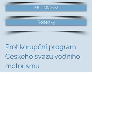
FF - Mládež
Ročenky
Protikorupční program
Českého svazu vodního
motorismu