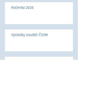
Ročenka 2026
Výsledky soutěží ČSVM
Safeguarding – bezpečné sportovní
prostředí ČSVM
Češi ovládli MS na Dunaji:
týmové stříbro a medailová
smršť