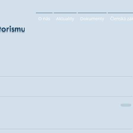
O nás
Aktuality
Dokumenty
Členská zá