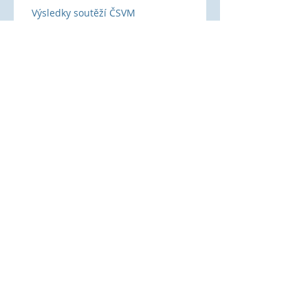
Výsledky soutěží ČSVM
Safeguarding – bezpečné sportovní
prostředí ČSVM
Češi ovládli MS na Dunaji:
týmové stříbro a medailová
smršť
Popis systému trenérů SpS při ČSVM