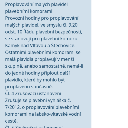
Proplavování malých plavidel 
plavebními komorami
Provozní hodiny pro proplavování 
malých plavidel, ve smyslu čl. 9.20 
odst. 10 Řádu plavební bezpečnosti, 
se stanovují pro plavební komoru 
Kamýk nad Vltavou a Štěchovice. 
Ostatními plavebními komorami se 
malá plavidla proplavují v menší 
skupině, anebo samostatně, nemá-li 
do jedné hodiny připlout další 
plavidlo, které by mohlo být 
proplaveno současně.
Čl. 4 Zrušovací ustanovení
Zrušuje se plavební vyhláška č. 
7/2012, o proplavování plavebními 
komorami na labsko-vltavské vodní 
cestě.
Čl. 5 Závěrečná ustanovení