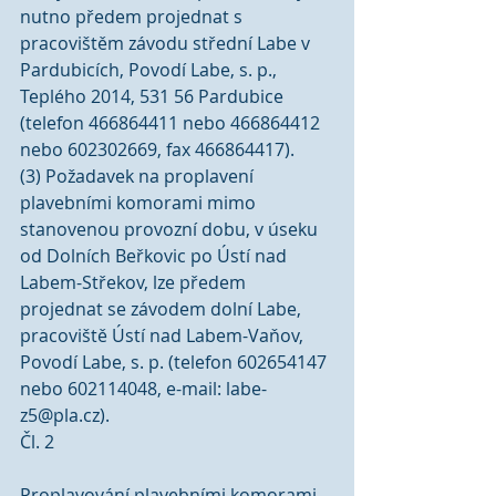
nutno předem projednat s 
pracovištěm závodu střední Labe v 
Pardubicích, Povodí Labe, s. p., 
Teplého 2014, 531 56 Pardubice 
(telefon 466864411 nebo 466864412 
nebo 602302669, fax 466864417).
(3) Požadavek na proplavení 
plavebními komorami mimo 
stanovenou provozní dobu, v úseku 
od Dolních Beřkovic po Ústí nad 
Labem-Střekov, lze předem 
projednat se závodem dolní Labe, 
pracoviště Ústí nad Labem-Vaňov, 
Povodí Labe, s. p. (telefon 602654147 
nebo 602114048, e-mail: labe-
z5@pla.cz).
Čl. 2
Proplavování plavebními komorami 