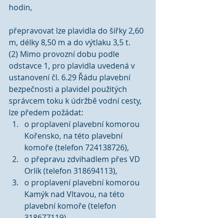
hodin,
přepravovat lze plavidla do šířky 2,60 
m, délky 8,50 m a do výtlaku 3,5 t.
(2) Mimo provozní dobu podle 
odstavce 1, pro plavidla uvedená v 
ustanovení čl. 6.29 Řádu plavební 
bezpečnosti a plavidel použitých 
správcem toku k údržbě vodní cesty, 
lze předem požádat: 
o proplavení plavební komorou 
Kořensko, na této plavební 
komoře (telefon 724138726),  
o přepravu zdvihadlem přes VD 
Orlík (telefon 318694113),  
o proplavení plavební komorou 
Kamýk nad Vltavou, na této 
plavební komoře (telefon 
318677119),  