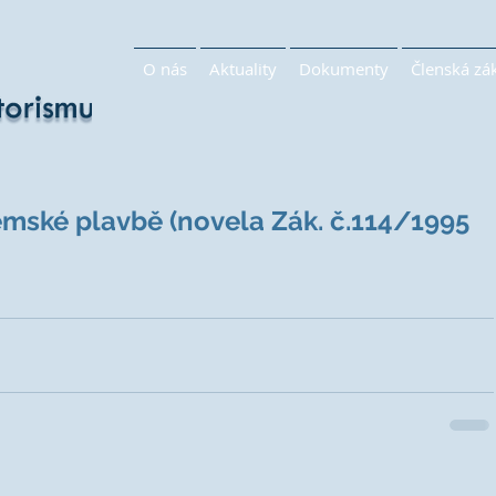
O nás
Aktuality
Dokumenty
Členská zá
emské plavbě (novela Zák. č.114/1995