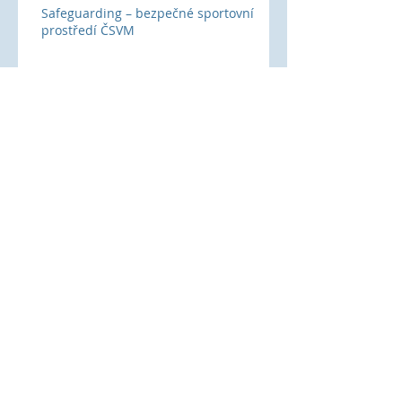
Safeguarding – bezpečné sportovní
prostředí ČSVM
Češi ovládli MS na Dunaji:
týmové stříbro a medailová
smršť
Popis systému trenérů SpS při ČSVM
Roudnice burácela! První závod
RaceCampu 2025 je za námi