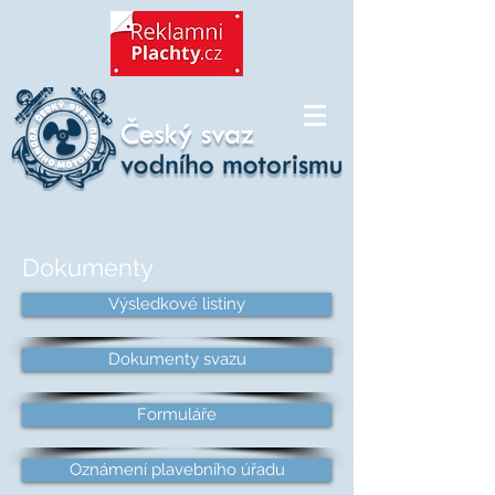
Dokumenty
Výsledkové listiny
Dokumenty svazu
Formuláře
Oznámení plavebního úřadu