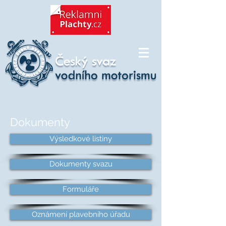
Dokumenty
Výsledkové listiny
Dokumenty svazu
Formuláře
Oznámení plavebního úřadu